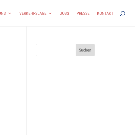
UNS
VER­KEHRS­LAGE
JOBS
PRESSE
KON­TAKT