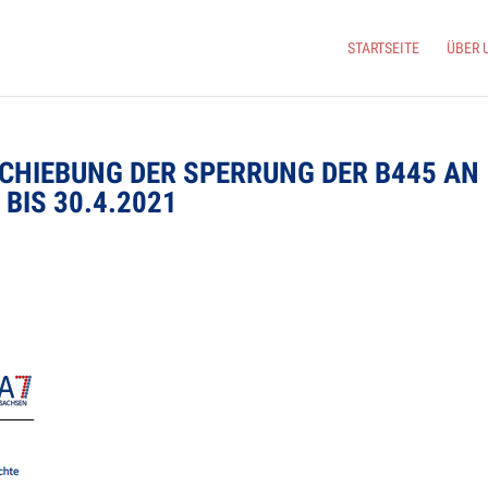
START­SEITE
ÜBER 
R­SCHIE­BUNG DER SPER­RUNG DER B445 AN
 BIS 30.4.2021