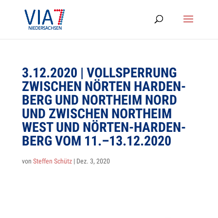
3.12.2020 | VOLL­SPER­RUNG
ZWI­SCHEN NÖR­TEN HAR­DEN­
BERG UND NORT­HEIM NORD
UND ZWI­SCHEN NORT­HEIM
WEST UND NÖR­TEN-HAR­DEN­
BERG VOM 11.–13.12.2020
von
Steffen Schütz
|
Dez. 3, 2020