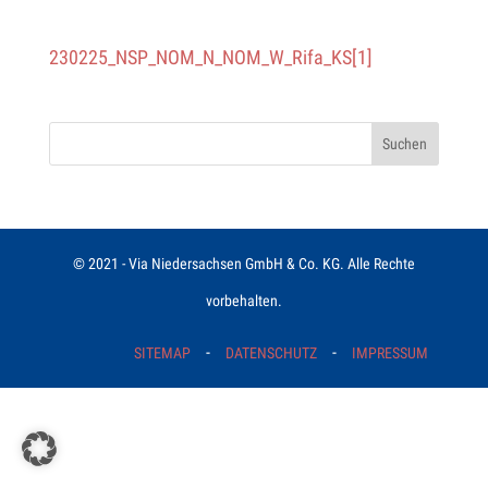
230225_NSP_NOM_N_NOM_W_Rifa_KS[1]
© 2021 - Via Niedersachsen GmbH & Co. KG. Alle Rechte
vorbehalten.
-
-
SITEMAP
DATENSCHUTZ
IMPRESSUM