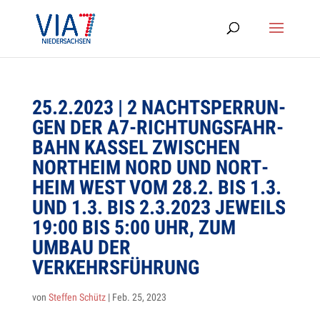
25.2.2023 | 2 NACHT­SPER­RUN­
GEN DER A7-RICH­TUNGS­FAHR­
BAHN KAS­SEL ZWI­SCHEN
NORT­HEIM NORD UND NORT­
HEIM WEST VOM 28.2. BIS 1.3.
UND 1.3. BIS 2.3.2023 JEWEILS
19:00 BIS 5:00 UHR, ZUM
UMBAU DER
VERKEHRSFÜHRUNG
von
Steffen Schütz
|
Feb. 25, 2023