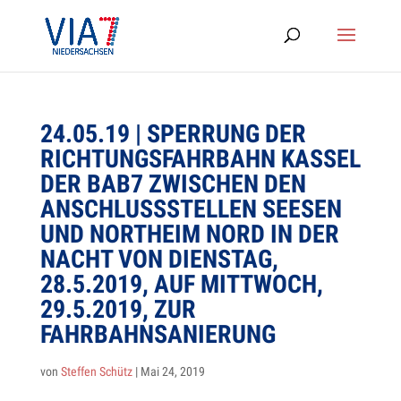
24.05.19 | SPER­RUNG DER
RICH­TUNGS­FAHR­BAHN KAS­SEL
DER BAB7 ZWI­SCHEN DEN
ANSCHLUSS­STEL­LEN SEE­SEN
UND NORT­HEIM NORD IN DER
NACHT VON DIENS­TAG,
28.5.2019, AUF MITT­WOCH,
29.5.2019, ZUR
FAHRBAHNSANIERUNG
von
Steffen Schütz
|
Mai 24, 2019