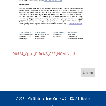
190524_­Sper­r_Rifa-KS_­SEE_­NOM-Nord
© 2021 - Via Niedersachsen GmbH & Co. KG. Alle Rechte