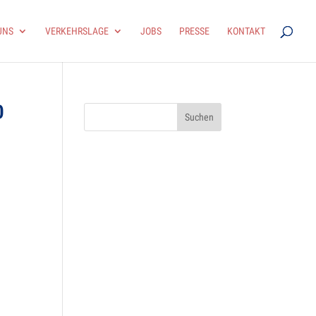
UNS
VER­KEHRS­LAGE
JOBS
PRESSE
KON­TAKT
0