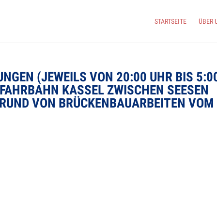
START­SEITE
ÜBER 
UN­GEN (JEWEILS VON 20:00 UHR BIS 5:0
FAHR­BAHN KAS­SEL ZWI­SCHEN SEE­SEN
RUND VON BRÜ­CKEN­BAU­AR­BEI­TEN VOM