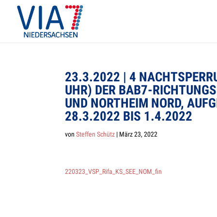
23.3.2022 | 4 NACHT­SPER­R
UHR) DER BAB7-RICH­TUNGS­
UND NORT­HEIM NORD, AUF­G
28.3.2022 BIS 1.4.2022
von
Steffen Schütz
|
März 23, 2022
220323_VSP_Rifa_KS_SEE_NOM_fin