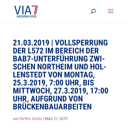
21.03.2019 | VOLL­SPER­RUNG
DER L572 IM BEREICH DER
BAB7-UNTERFÜHRUNG ZWI­
SCHEN NORT­HEIM UND HOL­
LEN­STEDT VON MON­TAG,
25.3.2019, 7:00 UHR, BIS
MITT­WOCH, 27.3.2019, 17:00
UHR, AUF­GRUND VON
BRÜCKENBAUARBEITEN
von
Steffen Schütz
|
März 21, 2019