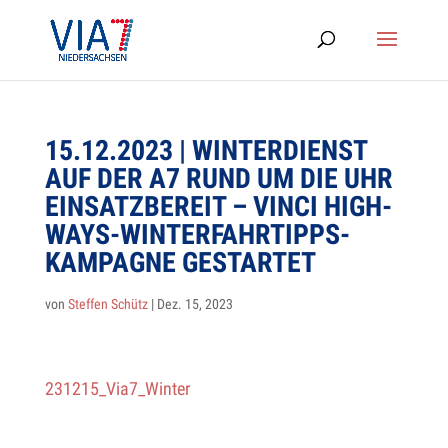
15.12.2023 | WIN­TER­DIENST
AUF DER A7 RUND UM DIE UHR
EIN­SATZ­BE­REIT – VINCI HIGH­
WAYS-WIN­TER­FAHR­TIPPS-
KAM­PA­GNE GESTARTET
von
Steffen Schütz
|
Dez. 15, 2023
231215_Via7_Winter