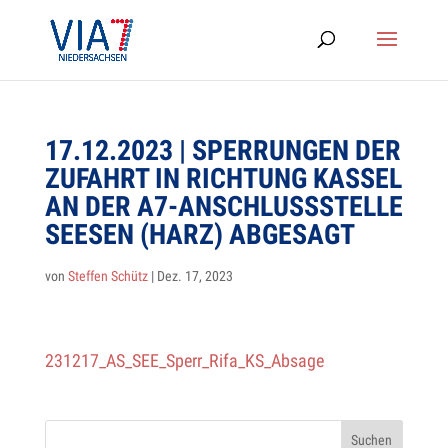
17.12.2023 | SPER­RUN­GEN DER
ZUFAHRT IN RICH­TUNG KAS­SEL
AN DER A7-ANSCHLUSS­STELLE
SEE­SEN (HARZ) ABGESAGT
von
Steffen Schütz
|
Dez. 17, 2023
231217_AS_SEE_Sperr_Rifa_KS_Absage