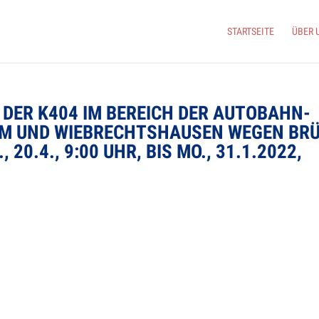
START­SEITE
ÜBER 
G DER K404 IM BEREICH DER AUTO­BAHN­
IM UND WIE­B­RECHTS­HAU­SEN WEGEN BR
, 20.4., 9:00 UHR, BIS MO., 31.1.2022,