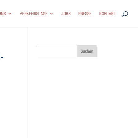
UNS
VER­KEHRS­LAGE
JOBS
PRESSE
KON­TAKT
Ü­