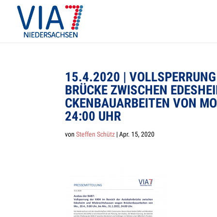
15.4.2020 | VOLL­SPER­RUN
BRÜ­CKE ZWI­SCHEN EDES­HE
CKEN­BAU­AR­BEI­TEN VON MO.
24:00 UHR
von
Steffen Schütz
|
Apr. 15, 2020