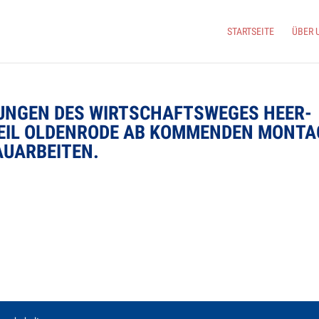
START­SEITE
ÜBER 
RUN­GEN DES WIRT­SCHAFTS­WE­GES HEER­
­TEIL OLDEN­RODE AB KOM­MEN­DEN MON­T
AUARBEITEN.