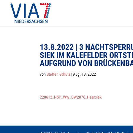
13.8.2022 | 3 NACHT­SPER­
SIEK IM KAL­E­FEL­DER ORTS
AUF­GRUND VON BRÜCKENB
von
Steffen Schütz
|
Aug. 13, 2022
220613_NSP_WW_BW2076_Heersiek