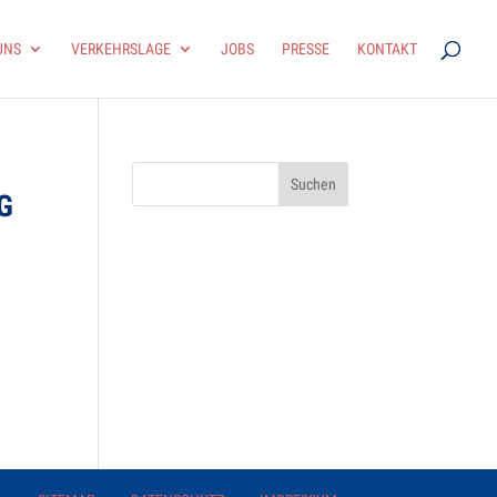
UNS
VER­KEHRS­LAGE
JOBS
PRESSE
KON­TAKT
AG