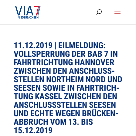
11.12.2019 | EIL­MEL­DUNG:
VOLL­SPER­RUNG DER BAB 7 IN
FAHRT­RICH­TUNG HAN­NO­VER
ZWI­SCHEN DEN ANSCHLUSS­
STEL­LEN NORT­HEIM NORD UND
SEE­SEN SOWIE IN FAHRT­RICH­
TUNG KAS­SEL ZWI­SCHEN DEN
ANSCHLUSS­STEL­LEN SEE­SEN
UND ECHTE WEGEN BRÜ­CKEN­
AB­BRUCH VOM 13. BIS
15.12.2019