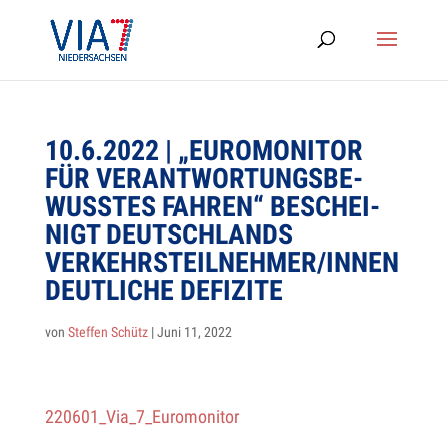
10.6.2022 | „EURO­MO­NI­TOR
FÜR VER­ANT­WOR­TUNGS­BE­
WUSS­TES FAH­REN“ BESCHEI­
NIGT DEUTSCH­LANDS
VERKEHRSTEILNEHMER/INNEN
DEUT­LI­CHE DEFIZITE
von
Steffen Schütz
|
Juni 11, 2022
220601_Via_7_Euromonitor