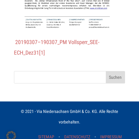
20190307–190307_PM Vollsperr_SEE-
ECH_Dez31[1]
© 2021 - Via Niedersachsen GmbH & Co. KG. Alle Rechte
vorbehalten.
-
-
SITEMAP
DATENSCHUTZ
IMPRESSUM